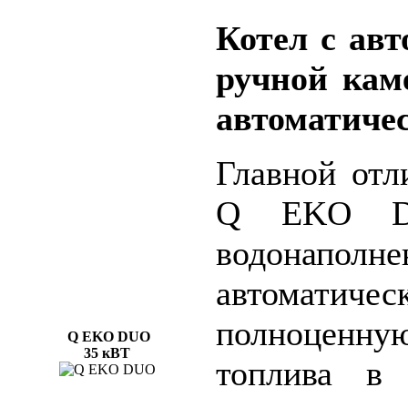
Котел с авт
ручной кам
автоматиче
Главной отл
Q EKO D
водонапол
автоматичес
полноценную
Q EKO DUO
35 кВТ
топлива в