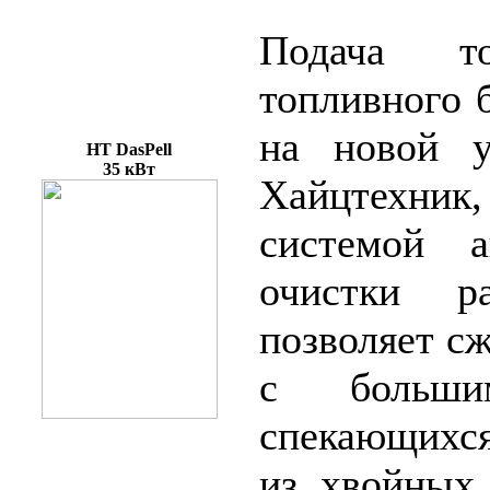
Подача то
топливного 
на новой у
HT DasPell
35 кВт
Хайцтехник,
системой а
очистки р
позволяет сж
с больш
спекающихся
из хвойных 