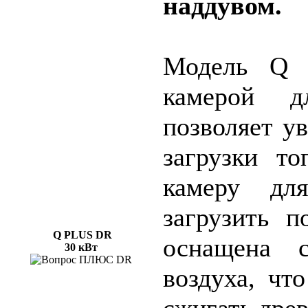
наддувом.
Модель Q 
камерой д
позволяет у
загрузки то
камеру дл
загрузить п
Q PLUS
DR
оснащена с
30 кВт
воздуха, чт