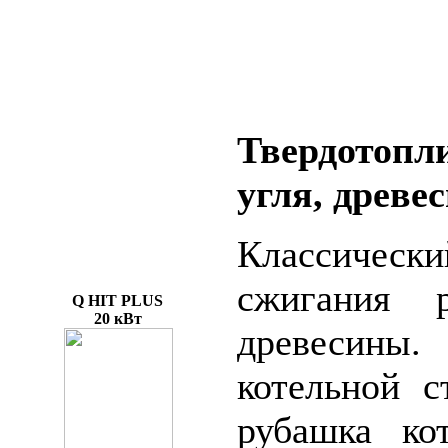
Твердотоп
угля, древе
Классическ
сжигания 
Q HIT PLUS
20 кВт
древесины
котельной 
рубашка ко