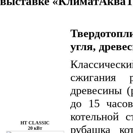
выставке «КлиматАкваТэ
Твердотоп
угля, древе
Классическ
сжигания 
древесины (
до 15 часов
котельной 
HT CLASSIC
рубашка ко
20 кВт