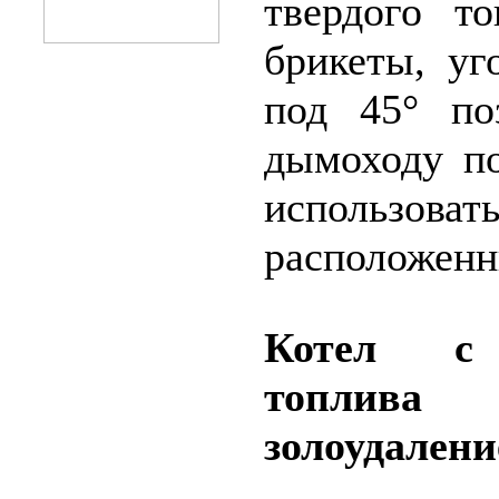
твердого т
брикеты, уг
под 45° по
дымоходу по
использо
расположенн
Котел с 
топли
золоудален