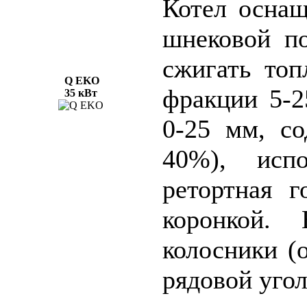
Котел оснащ
шнековой по
сжигать топ
Q EKO
фракции 5-2
35 кВт
0-25 мм, с
40%), испо
ретортная г
коронкой. 
колосники (
рядовой уго