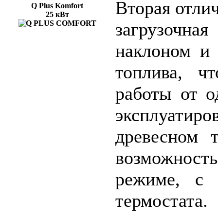
Вторая отли
Q Plus Komfort
25 кВт
загрузочна
наклоном и 
топлива, ч
работы от о
эксплуатиро
древесном 
возможност
режиме, с 
термостата.