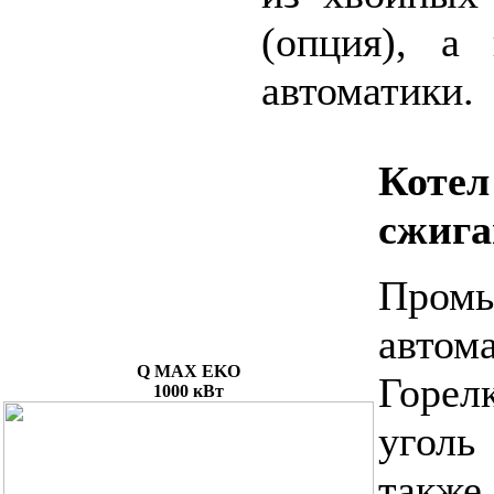
(опция), а
автоматики.
Коте
сжига
Про
автом
Q MAX EKO
Горел
1000 кВт
уголь
также