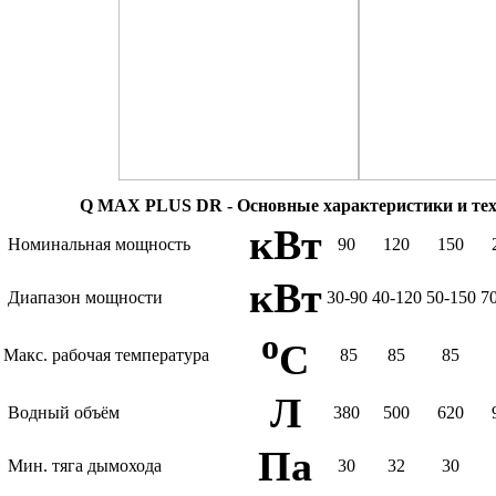
Q MAX PLUS DR - Основные характеристики и тех
кВт
Номинальная мощность
90
120
150
кВт
Диапазон мощности
30-90
40-120
50-150
7
o
C
Макс. рабочая температура
85
85
85
Л
Водный объём
380
500
620
Па
Мин. тяга дымохода
30
32
30