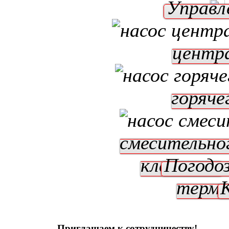
Управл
центр
горяче
смесительно
клапаном
Погодо
терм
Приглашаем к сотрудничеству!