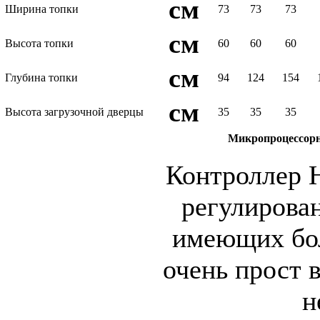
см
Ширина топки
73
73
73
см
Высота топки
60
60
60
см
Глубина топки
94
124
154
см
Высота загрузочной дверцы
35
35
35
Микропроцессорн
Контроллер H
регулирован
имеющих бо
очень прост 
н