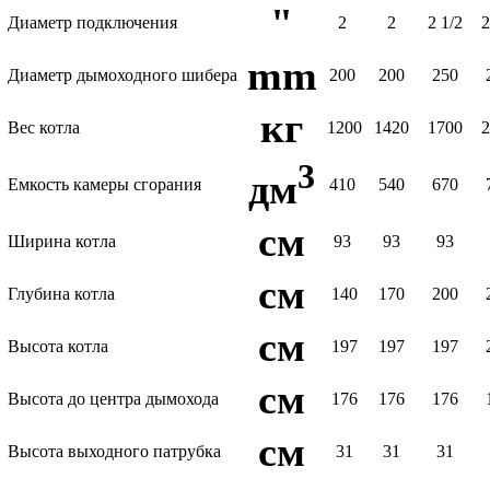
"
Диаметр подключения
2
2
2 1/2
2
mm
Диаметр дымоходного шибера
200
200
250
кг
Вес котла
1200
1420
1700
3
дм
Емкость камеры сгорания
410
540
670
см
Ширина котла
93
93
93
см
Глубина котла
140
170
200
см
Высота котла
197
197
197
см
Высота до центра дымохода
176
176
176
см
Высота выходного патрубка
31
31
31