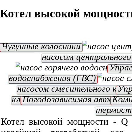
Котел высокой мощност
тилятор
Чугунные колосники
насосом центрального
Управ
водоснабжения (ГВС)
насосом смесительного клап
Упр
клапаном
Погодозависимая автомат
Ком
термос
Котел высокой мощности - 