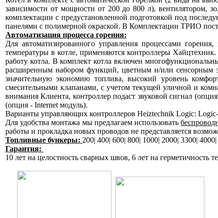
зависимости от мощности от 200 до 800 л), вентилятором, з
комплектации с предустановленной подготовкой под последу
панелями с полимерной окраской. В Комплектации ТРИО поста
Автоматизация процесса горения:
Для автоматизированного управления процессами горения,
температуры в котле, применяются контроллеры Хайцтехник. 
работу котла. В комплект котла включен многофункциональный
расширенным набором функций, цветным и/или сенсорным эк
значительную экономию топлива, высокий уровень комфорт
смесительными клапанами, с учетом текущей уличной и комн
внимания Клиента, контроллер подаст звуковой сигнал (опци
(опция - Internet модуль).
Варианты управляющих контроллеров Heiztechnik Logic: Logic-64
Для удобства монтажа мы предлагаем использовать
беспроводн
работы и прокладка новых проводов не представляется возмож
Топливные бункеры:
200
| 400| 600| 800| 1000| 2000| 3300| 4000
Гарантия:
10 лет на целостность сварных швов, 6 лет на герметичность те