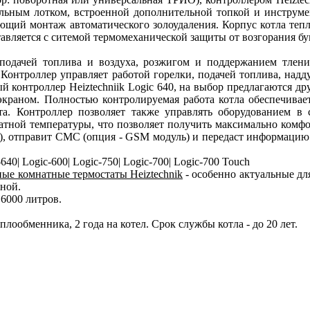
ольным лотком, встроенной дополнительной топкой и инструмен
ющий монтаж автоматического золоудаления. Корпус котла теп
вляется с ситемой термомеханической защиты от возгорания бу
 подачей топлива и воздуха, розжигом и поддержанием тлен
Контроллер управляет работой горелки, подачей топлива, надд
 контроллер Heiztechniik Logic 640, на выбор предлагаются д
раном. Полностью контролируемая работа котла обеспечивает
а. Контроллер позволяет также управлять оборудованием в 
атной температуры, что позволяет получить максимально комфо
я), отправит СМС (опция - GSM модуль) и передаст информацию
0| Logic-600| Logic-750| Logic-700| Logic-700 Touch
ые комнатные термостаты Heiztechnik
- особенно актуальные дл
ной.
| 6000 литров.
плообменника, 2 года на котел. Срок службы котла - до 20 лет.