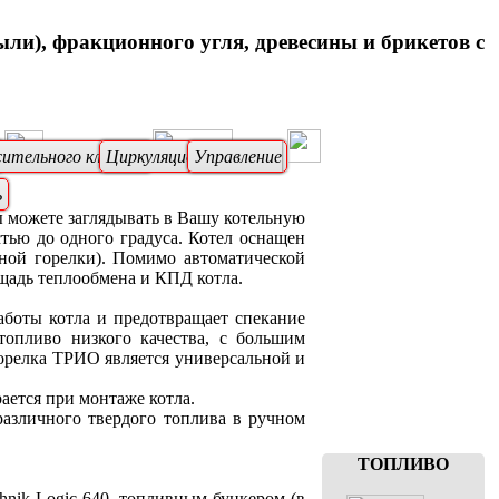
ыли), фракционного угля, древесины и брикетов с
сительного клапана
Циркуляционный насос
Управление
ь
 можете заглядывать в Вашу котельную
стью до одного градуса. Котел оснащен
ной горелки). Помимо автоматической
ощадь теплообмена и КПД котла.
аботы котла и предотвращает спекание
топливо низкого качества, с большим
горелка ТРИО является универсальной и
ается при монтаже котла.
азличного твердого топлива в ручном
ТОПЛИВО
hnik Logic-640, топливным бункером (в