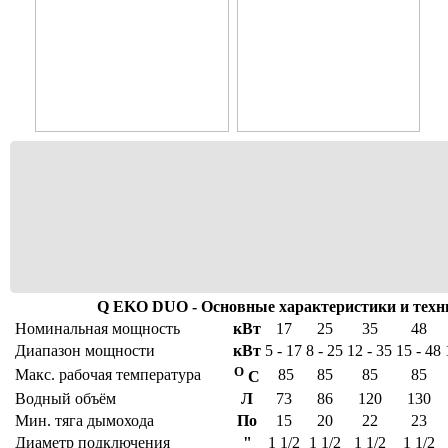
Q EKO DUO - Основные характеристики и техн
Номинальная мощность
кВт
17
25
35
48
Диапазон мощности
кВт
5 - 17
8 - 25
12 - 35
15 - 48
О
Макс. рабочая температура
85
85
85
85
С
Водный объём
Л
73
86
120
130
Мин. тяга дымохода
По
15
20
22
23
Диаметр подключения
"
1 1/2
1 1/2
1 1/2
1 1/2