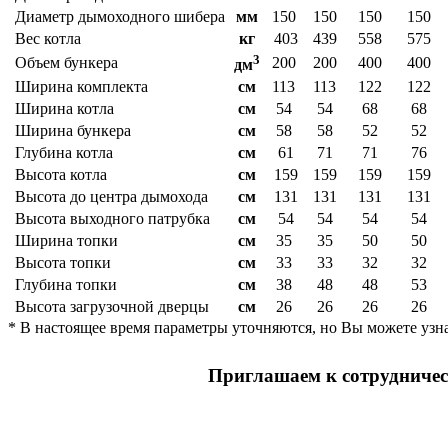
Диаметр дымоходного шибера
мм
150
150
150
150
Вес котла
кг
403
439
558
575
3
Объем бункера
200
200
400
400
дм
Ширина комплекта
см
113
113
122
122
Ширина котла
см
54
54
68
68
Ширина бункера
см
58
58
52
52
Глубина котла
см
61
71
71
76
Высота котла
см
159
159
159
159
Высота до центра дымохода
см
131
131
131
131
Высота выходного патрубка
см
54
54
54
54
Ширина топки
см
35
35
50
50
Высота топки
см
33
33
32
32
Глубина топки
см
38
48
48
53
Высота загрузочной дверцы
см
26
26
26
26
* В настоящее время параметры уточняются, но Вы можете узна
Приглашаем к сотрудничес