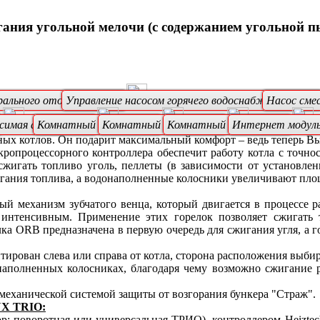
гания угольной мелочи (с содержанием угольной п
рального отопления (ЦО)
Управление насосом горячего водоснабжения (ГВС)
Насос сме
исимая автоматика
Комнатный термостат
Комнатный термостат
Комнатный термостат
Интернет модул
ых котлов. Он подарит максимальный комфорт – ведь теперь Вы
кропроцессорного контроллера обеспечит работу котла с точно
жигать топливо уголь, пеллеты (в зависимости от установлен
игания топлива, а водонаполненные колосники увеличивают пл
й механизм зубчатого венца, который двигается в процессе р
 интенсивным. Применение этих горелок позволяет сжигать 
ка ORB предназначена в первую очередь для сжигания угля, а 
тирован слева или справа от котла, сторона расположения выбир
аполненных колосниках, благодаря чему возможно сжигание р
механической системой защиты от возгорания бункера "Страж".
UX TRIO:
ор: поворотная или универсальная ТРИО), контроллером Heiztec