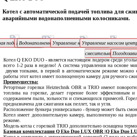
Котел с автоматической подачей топлива для сжи
аварийными водонаполненными колосниками.
ая подача топлива
Вентилятор
Водонаполненные колосники
Управление насосом котла
Управление насосом цент
смесительным клапаном
Погодозав
Котел Q EKO DUO - является настоящим лидером среди угольн
всего 1-2 раза в неделю! А система управления на основе ми
двумя топками, в первой в автоматическом режиме можно с
работы этот котел имеет полноценную камеру для ручного сж
Преимущества:
Ретортные горелки Heiztechnik OBR и TRIO имеют поворотны
топлива на горелке, делает горение более эффективным и
содержанием пыли, зольности и спекающихся примесей. Горел
предназначена для сжигания как пеллет, так и угля.
Расположение бункера универсально - бункер может быть смон
Котел имеет дополнительную камеру, выполненную на водон
режиме.
Модель котла с горелкой TRIO дополнительно оснащена термо
Базовая комплектация Q Eko Duo LUX OBR |Q Eko Duo L
Котел в комплекте c автоматической горелкой (2 вида на выб