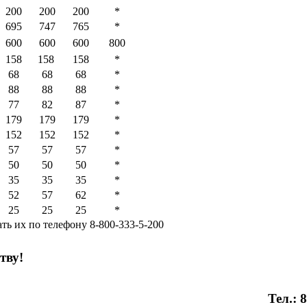
200
200
200
*
695
747
765
*
600
600
600
800
158
158
158
*
68
68
68
*
88
88
88
*
77
82
87
*
179
179
179
*
152
152
152
*
57
57
57
*
50
50
50
*
35
35
35
*
52
57
62
*
25
25
25
*
ть их по телефону 8-800-333-5-200
тву!
Тел.: