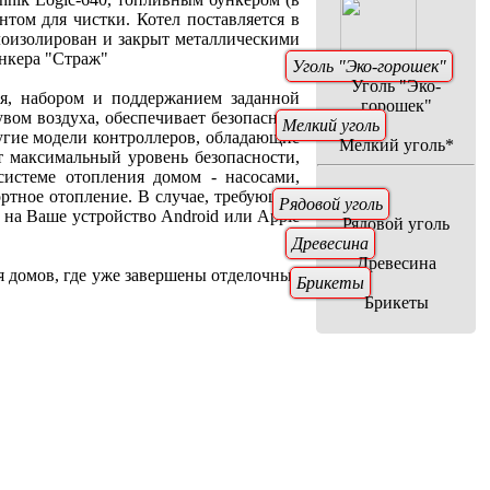
том для чистки. Котел поставляется в
лоизолирован и закрыт металлическими
нкера "Страж"
Уголь "Эко-горошек"
Уголь "Эко-
ия, набором и поддержанием заданной
горошек"
увом воздуха, обеспечивает безопасную
Мелкий уголь
ругие модели контроллеров, обладающие
Мелкий уголь
*
 максимальный уровень безопасности,
системе отопления домом - насосами,
ртное отопление. В случае, требующем
Рядовой уголь
 на Ваше устройство Android или Apple
Рядовой уголь
Древесина
Древесина
я домов, где уже завершены отделочные
Брикеты
Брикеты