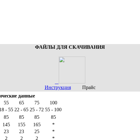
ФАЙЛЫ ДЛЯ СКАЧИВАНИЯ
Инструкция
Прайс
ические данные
55
65
75
100
18 - 55
22 - 65
25 - 72
55 - 100
85
85
85
85
145
155
165
*
23
23
25
*
2
2
2
*