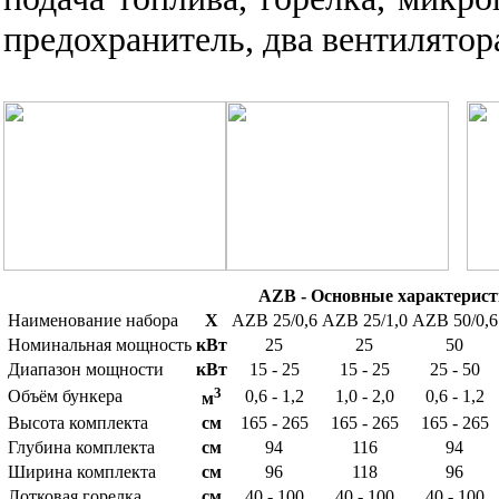
предохранитель, два вентилятор
AZB - Основные характерист
Наименование набора
X
AZB 25/0,6
AZB 25/1,0
AZB 50/0,6
Номинальная мощность
кВт
25
25
50
Диапазон мощности
кВт
15 - 25
15 - 25
25 - 50
3
Объём бункера
0,6 - 1,2
1,0 - 2,0
0,6 - 1,2
м
Высота комплекта
см
165 - 265
165 - 265
165 - 265
Глубина комплекта
см
94
116
94
Ширина комплекта
см
96
118
96
Лотковая горелка
см
40 - 100
40 - 100
40 - 100