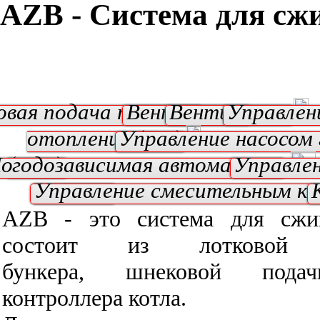
AZB - Система для сж
вая подача топлива
Вентилятор
Вентилятор
Управлен
отопления (ЦО)
Управление насосом
огодозависимая автоматика
(ГВС)
Управлен
клапана
Управление смесительным к
AZB - это
система
для сжи
состоит
из лотковой 
бункера
,
шнековой подач
контроллера котла
.