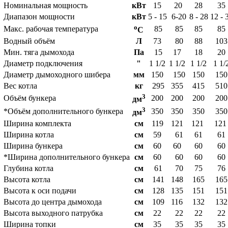
Номинальная мощность
кВт
15
20
28
35
Диапазон мощности
кВт
5 - 15
6-20
8 - 28
12 - 
o
Макс. рабочая температура
85
85
85
85
C
Водный объём
Л
73
80
88
103
Мин. тяга дымохода
Па
15
17
18
20
Диаметр подключения
"
1 1/2
1 1/2
1 1/2
1 1/
Диаметр дымоходного шибера
мм
150
150
150
150
Вес котла
кг
295
355
415
510
3
Объём бункера
200
200
200
200
дм
3
*Объём дополнительного бункера
350
350
350
350
дм
Ширина комплекта
см
119
121
121
12
Ширина котла
см
59
61
61
61
Ширина бункера
см
60
60
60
60
*Ширина дополнительного бункера
см
60
60
60
60
Глубина котла
см
61
70
75
76
Высота котла
см
141
148
165
165
Высота к оси подачи
см
128
135
151
151
Высота до центра дымохода
см
109
116
132
132
Высота выходного патрубка
см
22
22
22
22
Ширина топки
см
35
35
35
35