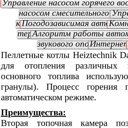
Управление насосом горячего в
(ЦО)
насосом смесительного кла
Упр
клапаном
Погодозависимая автомат
Ком
термостат
Алгоритм работы авто
звукового оповещения
Интернет
Пеллетные котлы Heiztechnik D
для отопления различных 
основного топлива использу
гранулы). Процесс горения 
автоматическом режиме.
Преимущества:
Вторая топочная камера поз