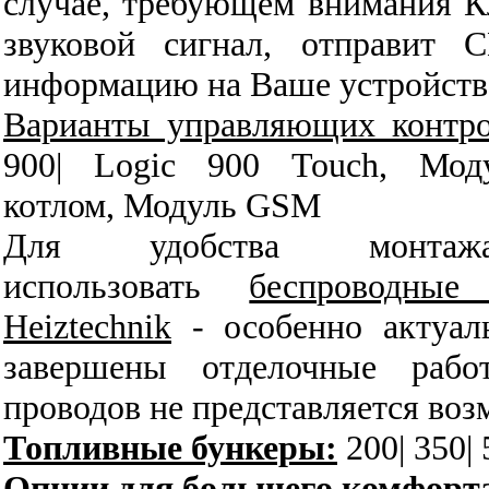
случае, требующем внимания Кл
звуковой сигнал, отправит 
информацию на Ваше устройство
Варианты управляющих контрол
900| Logic 900 Touch, Моду
котлом, Модуль GSM
Для удобства монта
использовать
беспроводные
Heiztechnik
- особенно актуал
завершены отделочные раб
проводов не представляется воз
Топливные бункеры:
200
| 350|
Опции для большего комфорт