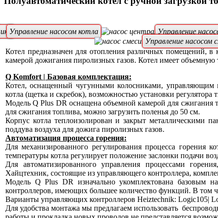
Полуавтоматический котел с ручной загрузкой т
ники
Управление насосом котла
Управление насос
Управление насосом 
Котел предназначен для отопления различных помещений, в к
камерой дожигания пиролизных газов. Котел имеет объемную 
Q Komfort | Базовая комплектация:
Котел, оснащенный чугунными колосниками, управляющим ко
котла (щетка и скребок), возможностью установки регулятора 
Модель Q Plus DR оснащена объемной камерой для сжигания топ
для сжигания топлива, можно загрузить поленья до 50 см.
Корпус котла теплоизолирован и закрыт металлическими па
поддува воздуха для дожига пиролизных газов.
Автоматизация процесса горения:
Для механизированного регулирования процесса горения ко
температуры котла регулирует положение заслонки подачи возд
Для автоматизированного управления процессами горени
Хайцтехник, состоящие из управляющего контроллера, комплек
Модель Q Plus DR изначально укомплектована базовым н
контроллеров, имеющих большее количество функций. В том чи
Варианты управляющих контроллеров Heiztechnik: Logic105
| L
Для удобства монтажа мы предлагаем использовать
беспровод
работы и прокладка новых проводов не представляется возмож