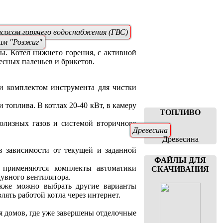
асосом горячего водоснабжения (ГВС)
рмостат
м "Розжиг"
ы. Котел нижнего горения, с активной
есных паленьев и брикетов.
и комплектом инструмента для чистки
 топлива. В котлах 20-40 кВт, в камеру
ТОПЛИВО
олизных газов и системой вторичного
Древесина
Древесина
в зависимости от текущей и заданной
ФАЙЛЫ ДЛЯ
, применяются комплекты автоматики
СКАЧИВАНИЯ
увного вентилятора.
также можно выбрать другие варианты
ять работой котла через интернет.
я домов, где уже завершены отделочные