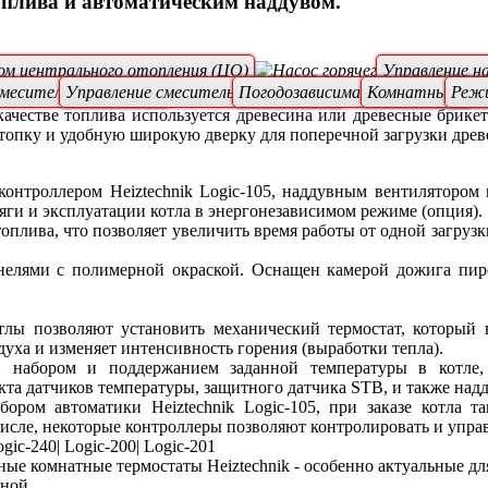
оплива и автоматическим наддувом.
ом центрального отопления (ЦО)
Управление н
смесительного клапана
Управление смесительным клапаном
Погодозависимая автоматика
Комнатный те
Режи
ачестве топлива используется древесина или древесные брикет
топку и удобную широкую дверку для поперечной загрузки древ
нтроллером Heiztechnik Logic-105, наддувным вентилятором 
тяги и эксплуатации котла в энергонезависимом режиме (опция).
лива, что позволяет увеличить время работы от одной загрузки
нелями с полимерной окраской. Оснащен камерой дожига пир
тлы позволяют установить механический термостат, который 
уха и изменяет интенсивность горения (выработки тепла).
я, набором и поддержанием заданной температуры в котле
та датчиков температуры, защитного датчика STB, и также надд
абором автоматики
Heiztechnik Logic-105
, при заказе котла 
сле, некоторые контроллеры позволяют контролировать и управл
ogic-240| Logic-200| Logic-201
ные комнатные термостаты Heiztechnik
- особенно актуальные дл
ной.