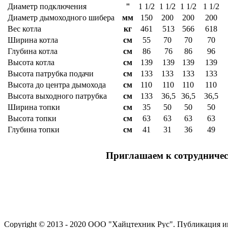
Диаметр подключения
"
1 1/2
1 1/2
1 1/2
1 1/2
Диаметр дымоходного шибера
мм
150
200
200
200
Вес котла
кг
461
513
566
618
Ширина котла
см
55
70
70
70
Глубина котла
см
86
76
86
96
Высота котла
см
139
139
139
139
Высота патрубка подачи
см
133
133
133
133
Высота до центра дымохода
см
110
110
110
110
Высота выходного патрубка
см
133
36,5
36,5
36,5
Ширина топки
см
35
50
50
50
Высота топки
см
63
63
63
63
Глубина топки
см
41
31
36
49
Приглашаем к сотрудничес
Copyright © 2013 - 2020 ООО "Хайцтехник Рус". Публикация и