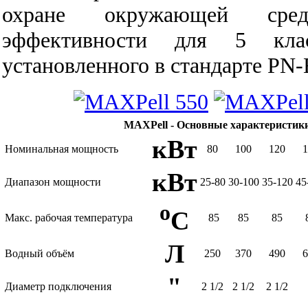
охране окружающей сре
эффективности для 5 клас
установленного в стандарте PN-
MAXPell - Основные характеристики
кВт
Номинальная мощность
80
100
120
кВт
Диапазон мощности
25-80
30-100
35-120
45
o
C
Макс. рабочая температура
85
85
85
Л
Водный объём
250
370
490
"
Диаметр подключения
2 1/2
2 1/2
2 1/2