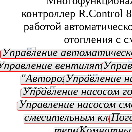
Многофункциона
контроллер R.Control 
работой автоматическо
отопления с 
Управление автоматическ
Управление вентилятором
Управ
"Авторозжиг"
Управление н
Управление насосом г
(ЦО)
Управление насосом см
смесительным клапан
Пог
термостат
Комнатны