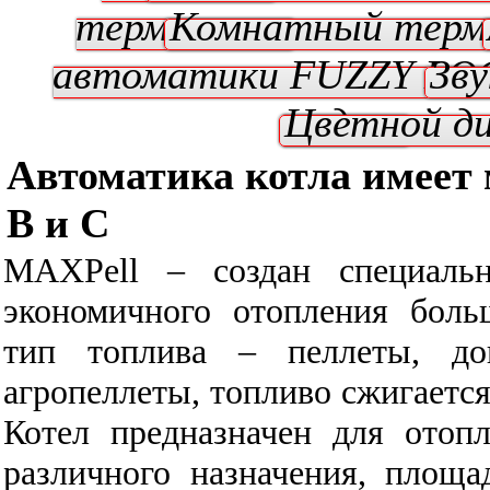
термостат
Комнатный тер
автоматики FUZZY LO
Зву
модуль
Цветной д
Автоматика котла имеет
B и C
MAXPell – создан специаль
экономичного отопления бол
тип топлива – пеллеты, до
агропеллеты, топливо сжигается
Котел предназначен для отоп
различного назначения, площ