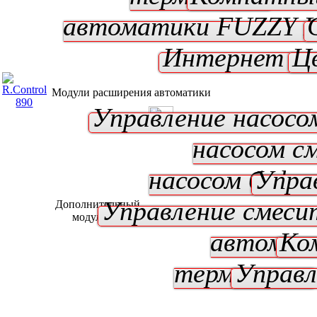
автоматики
FUZZY 
Интернет мо
Ц
Модули расширения автоматики
Управление насосо
насосом с
насосом буфе
Упра
Управление смеси
Дополнительный
модуль B*
автомат
Ко
термостат
Управл