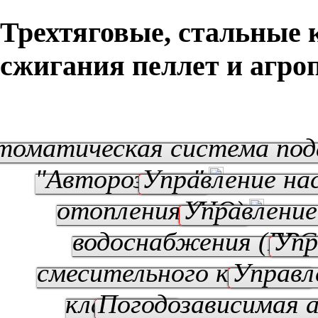
Трехтяговые, стальные 
сжигания пеллет и агро
томатическая система под
"Авторозжиг"
Управление на
отопления (ЦО)
Управление
водоснабжения (ГВС
Упр
смесительного клапана
Управл
клапаном
Погодозависимая 