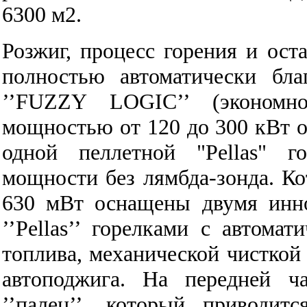
6300 м2.
Розжиг, процесс горения и ост
полностью автоматически бла
’’FUZZY LOGIC’’ (экономн
мощностью от 120 до 300 кВт 
одной пеллетной "Pellas" г
мощности без лямбда-зонда.
Ко
630 мВт оснащены двумя инн
’’Pellas’’ горелками с автома
топлива, механической чисткой 
автоподжига. На передней ч
’’палец’’, который приводи