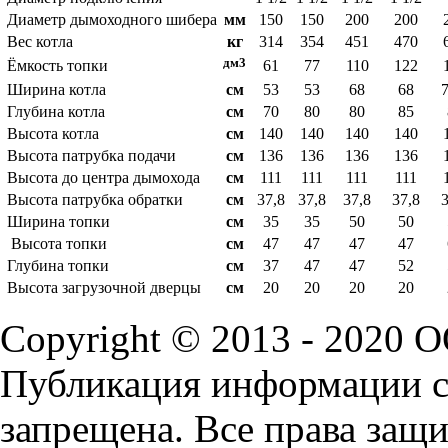
Диаметр дымоходного шибера
мм
150
150
200
200
Вес котла
кг
314
354
451
470
дм
3
Ёмкость топки
61
77
110
122
Ширина котла
cм
53
53
68
68
Глубина котла
cм
70
80
80
85
Высота котла
cм
140
140
140
140
Высота патрубка подачи
cм
136
136
136
136
Высота до центра дымохода
cм
111
1
11
111
111
Высота патрубка обратки
cм
37,8
37,8
37,8
37,8
Ширина топки
cм
35
35
50
50
Высота топки
cм
47
47
47
47
Глубина топки
cм
37
47
47
52
Высота загрузочной дверцы
cм
20
20
20
20
Copyright © 2013 - 2020 
Публикация информации с 
запрещена. Все права защ