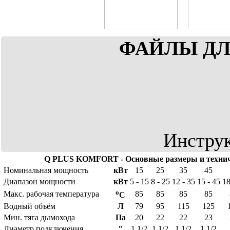
ФАЙЛЫ ДЛ
Инстру
Q PLUS KOMFORT - Основные размеры и техни
Номинальная мощность
кВт
15
25
35
45
Диапазон мощности
кВт
5 - 15
8 - 25
12 - 35
15 - 45
18
o
Макс. рабочая температура
85
85
85
85
C
Водный объём
Л
79
95
115
125
Мин. тяга дымохода
Пa
20
22
22
23
Диаметр подключения
"
1 1/2
1 1/2
1 1/2
1 1/2