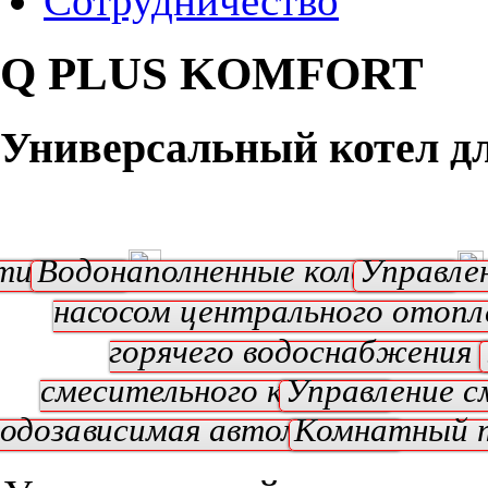
Сотрудничество
Q PLUS KOMFORT
Универсальный котел дл
тилятор
Водонаполненные колосники
Управле
насосом центрального отопл
горячего водоснабжения 
смесительного клапана
Управление с
одозависимая автоматика
Комнатный 