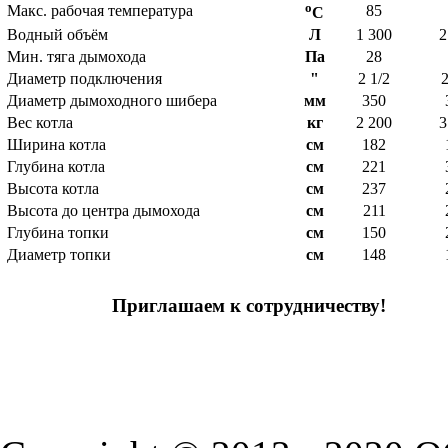
o
Макс. рабочая температура
85
C
Водный объём
Л
1 300
2
Мин. тяга дымохода
Па
28
Диаметр подключения
"
2 1/2
2
Диаметр дымоходного шибера
мм
350
Вес котла
кг
2 200
3
Ширина котла
см
182
Глубина котла
см
221
Высота котла
см
237
Высота до центра дымохода
см
211
Глубина топки
см
150
Диаметр топки
см
148
Приглашаем к сотрудничеству!