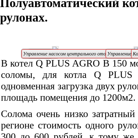
Полуавтоматический кот
рулонах.
Вентилятор
Управление насосом центрального отопления (ЦО)
Вентилятор
Управление на
К
В котел Q PLUS AGRO В 150 мо
соломы, для котла Q PLUS
одновменная загрузка двух рул
площадь помещения до 1200м2.
Солома очень низко затратный
регионе стоимость одного руло
300 до 600 рублей, к тому же