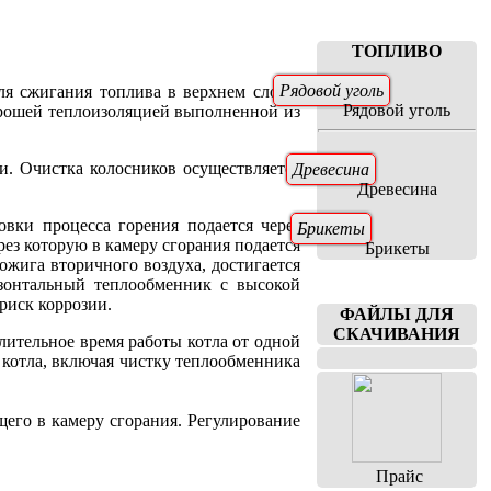
ТОПЛИВО
Рядовой уголь
для сжигания топлива в верхнем слое с
Рядовой уголь
орошей теплоизоляцией выполненной из
. Очистка колосников осуществляется
Древесина
Древесина
вки процесса горения подается через
Брикеты
рез которую в камеру сгорания подается
Брикеты
ожига вторичного воздуха, достигается
изонтальный теплообменник с высокой
риск коррозии.
ФАЙЛЫ ДЛЯ
СКАЧИВАНИЯ
лительное время работы котла от одной
 котла, включая чистку теплообменника
щего в камеру сгорания. Регулирование
Прайс