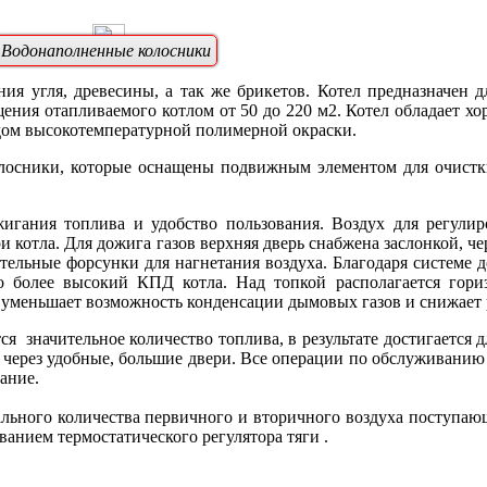
Водонаполненные колосники
ания
угля, древесины, а так же брикетов
. Котел предназначен 
ения отапливаемого котлом от 50 до 220 м2. Котел обладает х
дом высокотемпературной полимерной окраски.
осники, которые оснащены подвижным элементом для очистки
игания топлива и удобство пользования. Воздух для регулиро
 котла. Для дожига газов верхняя дверь снабжена заслонкой, че
ельные форсунки для нагнетания воздуха. Благодаря системе д
но более высокий КПД котла. Над топкой располагается гор
 уменьшает возможность конденсации дымовых газов и снижает 
 значительное количество топлива, в результате достигается д
ся через удобные, большие двери. Все операции по обслуживанию
ание.
ального количества первичного и вторичного воздуха поступаю
ванием термостатического регулятора тяги .