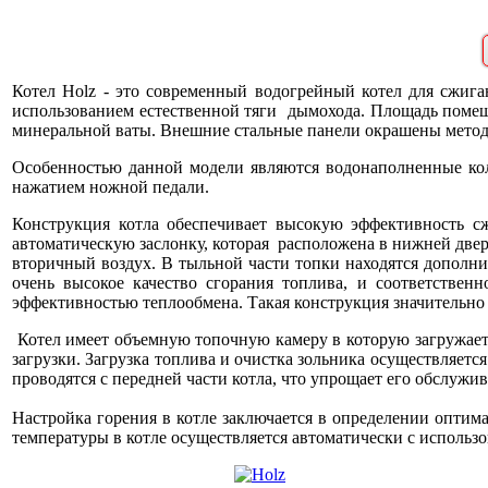
Котел Holz - это современный водогрейный котел для сжиг
использованием естественной тяги дымохода. Площадь помещ
минеральной ваты. Внешние стальные панели окрашены мето
Особенностью данной модели являются водонаполненные кол
нажатием ножной педали.
Конструкция котла обеспечивает высокую эффективность сж
автоматическую заслонку, которая расположена в нижней двери
вторичный воздух. В тыльной части топки находятся дополнит
очень высокое качество сгорания топлива, и соответствен
эффективностью теплообмена. Такая конструкция значительно
Котел имеет объемную топочную камеру в которую загружается
загрузки. Загрузка топлива и очистка зольника осуществляет
проводятся с передней части котла, что упрощает его обслужив
Настройка горения в котле заключается в определении оптим
температуры в котле осуществляется автоматически с использо