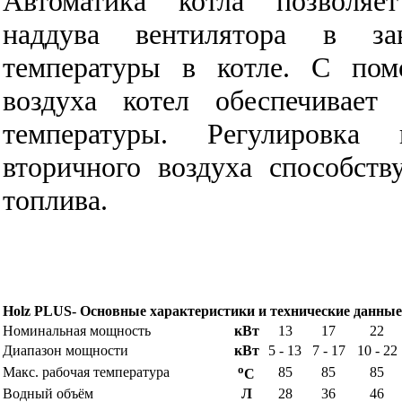
Автоматика котла позволяе
наддува вентилятора в за
температуры в котле. С по
воздуха котел обеспечивает
температуры. Регулировка
вторичного воздуха способст
топлива.
Holz PLUS- Основные характеристики и технические данные
Номинальная мощность
кВт
13
17
22
Диапазон мощности
кВт
5 - 13
7 - 17
10 - 22
o
Макс. рабочая температура
85
85
85
C
Водный объём
Л
28
36
46