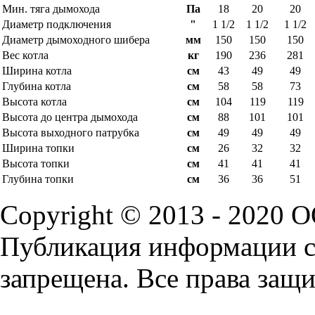
Мин. тяга дымохода
Па
18
20
20
Диаметр подключения
"
1 1/2
1 1/2
1 1/2
Диаметр дымоходного шибера
мм
150
150
150
Вес котла
кг
190
236
281
Ширина котла
см
43
49
49
Глубина котла
см
58
58
73
Высота котла
см
104
119
119
Высота до центра дымохода
см
88
101
101
Высота выходного патрубка
см
49
49
49
Ширина топки
см
26
32
32
Высота топки
см
41
41
41
Глубина топки
см
36
36
51
Copyright © 2013 - 2020 
Публикация информации с 
запрещена. Все права защ