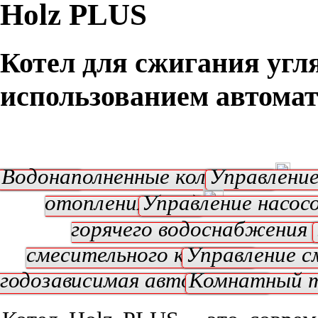
Holz PLUS
Котел для сжигания угля
использованием автомат
тилятор
Водонаполненные колосники
Управление
отопления (ЦО)
Управление насос
горячего водоснабжения 
смесительного клапана
Управление с
годозависимая автоматика
Комнатный 