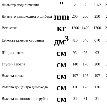
"
Диаметр подключения
2
2
2 1/2
2
mm
Диаметр дымоходного шибера
200
200
250
кг
Вес котла
1200
1420
1700
3
дм
Емкость камеры сгорания
410
540
670
см
Ширина котла
93
93
93
см
Глубина котла
140
170
200
см
Высота котла
197
197
197
см
Высота до центра дымохода
176
176
176
см
Высота выходного патрубка
31
31
31