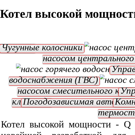
Котел высокой мощност
тилятор
Чугунные колосники
насосом центрального
Управ
водоснабжения (ГВС)
насосом смесительного клап
Упр
клапаном
Погодозависимая автомат
Ком
термос
Котел высокой мощности - 