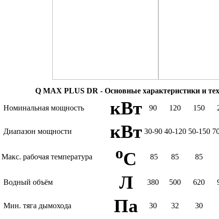
Q MAX PLUS DR - Основные характеристики и тех
кВт
Номинальная мощность
90
120
150
кВт
Диапазон мощности
30-90
40-120
50-150
7
o
C
Макс. рабочая температура
85
85
85
Л
Водный объём
380
500
620
Па
Мин. тяга дымохода
30
32
30