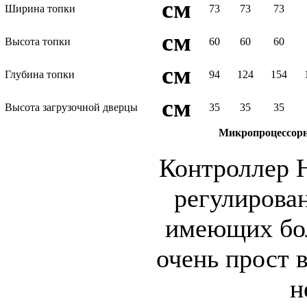
см
Ширина топки
73
73
73
см
Высота топки
60
60
60
см
Глубина топки
94
124
154
см
Высота загрузочной дверцы
35
35
35
Микропроцессорн
Контроллер H
регулирован
имеющих бо
очень прост 
н