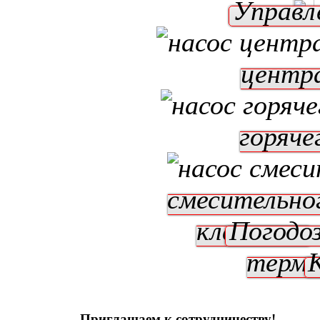
Управл
центр
горяче
смесительно
клапаном
Погодо
терм
Приглашаем к сотрудничеству!