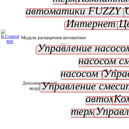
автоматики
FUZZY 
Интернет мо
Ц
Модули расширения автоматики
Управление насосо
насосом с
насосом буфе
Упра
Управление смеси
Дополнительный
модуль B*
автомат
Ко
термостат
Управл