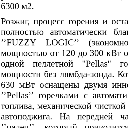
6300 м2.
Розжиг, процесс горения и ост
полностью автоматически бла
’’FUZZY LOGIC’’ (экономн
мощностью от 120 до 300 кВт 
одной пеллетной "Pellas" г
мощности без лямбда-зонда.
Ко
630 мВт оснащены двумя инн
’’Pellas’’ горелками с автома
топлива, механической чисткой 
автоподжига. На передней ч
’’палец’’, который приводи