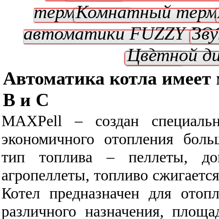
термостат
Комнатный тер
автоматики FUZZY LO
Зву
модуль
Цветной д
Автоматика котла имеет
B и C
MAXPell – создан специаль
экономичного отопления бол
тип топлива – пеллеты, до
агропеллеты, топливо сжигается
Котел предназначен для отоп
различного назначения, площ