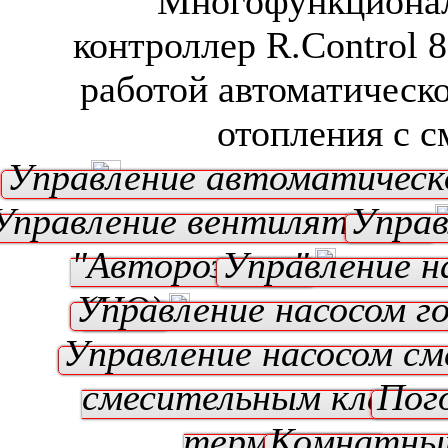
Многофункциона
контроллер R.Control 
работой автоматическо
отопления с 
Управление автоматическ
Управление вентилятором
Управ
"Авторозжиг"
Управление н
Управление насосом г
(ЦО)
Управление насосом см
смесительным клапан
Пог
термостат
Комнатны