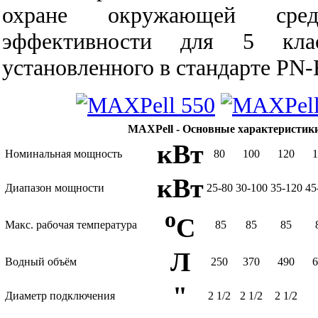
охране окружающей сре
эффективности для 5 клас
установленного в стандарте PN-
MAXPell - Основные характеристики
кВт
Номинальная мощность
80
100
120
кВт
Диапазон мощности
25-80
30-100
35-120
45
o
C
Макс. рабочая температура
85
85
85
Л
Водный объём
250
370
490
"
Диаметр подключения
2 1/2
2 1/2
2 1/2