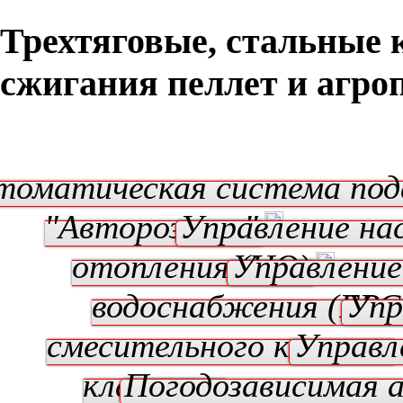
Трехтяговые, стальные 
сжигания пеллет и агро
томатическая система под
"Авторозжиг"
Управление на
отопления (ЦО)
Управление
водоснабжения (ГВС
Упр
смесительного клапана
Управл
клапаном
Погодозависимая 