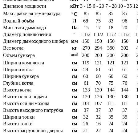
Диапазон мощности
кВт
3 - 15
6 - 20
7 - 28
10 - 35
12
o
Макс. рабочая температура
85
85
85
85
C
Водный объём
Л
68
75
83
96
Мин. тяга дымохода
Па
15
17
18
20
Диаметр подключения
"
1 1/2
1 1/2
1 1/2
1 1/2
1
Диаметр дымоходного шибера
мм
150
150
150
150
Вес котла
кг
270
294
350
392
дм
3
Объем бункера
200
200
200
200
Ширина комплекта
см
119
121
121
121
Ширина котла
см
59
61
61
61
Ширина бункера
см
60
60
60
60
Глубина котла
см
61
70
75
76
Высота котла
см
133
139
144
144
Высота к оси подачи
см
120
126
130
130
Высота оси дымохода
см
101
107
111
111
Высота выходного патрубка
см
37
37
37
37
Ширина топки
см
32
32
35
35
Высота топки
см
26
16
24
24
Высота загрузочной дверцы
см
21
22
24
24