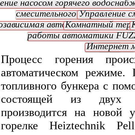
ение насосом горячего водоснаб
смесительного клапана
Управление с
озависимая автоматика
Комнатный тер
работы автоматики FUZ
оповещения
Интернет 
КПД
Процесс горения прои
автоматическом режиме. 
топливного бункера с пом
состоящей из двух 
производится на новой у
горелке Heiztechnik Pel