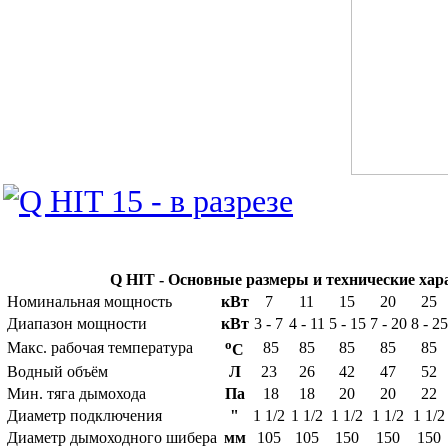
Q HIT - Основные размеры и технические ха
Номинальная мощность
кВт
7
11
15
20
25
Диапазон мощности
кВт
3 - 7
4 - 11
5 - 15
7 - 20
8 - 25
o
Макс. рабочая температура
85
85
85
85
85
C
Водный объём
Л
23
26
42
47
52
Мин. тяга дымохода
Пa
18
18
20
20
22
Диаметр подключения
"
1 1/2
1 1/2
1 1/2
1 1/2
1 1/2
Диаметр дымоходного шибера
мм
105
105
150
150
150