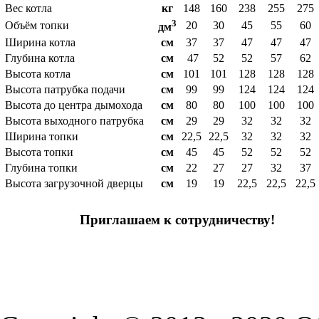
Вес котла
кг
148
160
238
255
275
3
Объём топки
20
30
45
55
60
дм
Ширина котла
cм
37
37
47
47
47
Глубина котла
cм
47
52
52
57
62
Высота котла
cм
101
101
128
128
128
Высота патрубка подачи
cм
99
99
124
124
124
Высота до центра дымохода
cм
80
80
100
100
100
Высота выходного патрубка
cм
29
29
32
32
32
Ширина топки
cм
22,5
22,5
32
32
32
Высота топки
cм
45
45
52
52
52
Глубина топки
cм
22
27
27
32
37
Высота загрузочной дверцы
cм
19
19
22,5
22,5
22,5
Приглашаем к сотрудничеству!