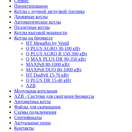
Сервис
Проектирование
Котлы с ручной загрузкой топлива
Дровяные котлы
Автоматические котлы
Пеллетные котлы
Котлы высокой мощности
Котлы на биомассе
HT MegaBio by Ventil
Q PLUS AGRO 30-100 кВт
Q PLUS AGRO B 150-300 кВт
Q MAX PLUS DR 90-350 кВт
MAXPell 80-1000 кВт
MAXPell DUO 80-1000 кВт
HT DasPell 15-70 кВт
Q PLUS DR 15-40 кВт
AZB
Модульная котельная
AZB - Система для сжигания биомассы
Автоматика котла
Файлы для скачивания
Схемы подключения
Сертификаты
Актуальные цены
Контакты