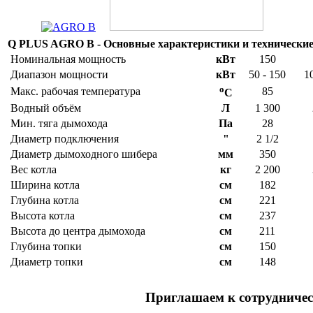
Q PLUS AGRO B - Основные характеристики и технически
Номинальная мощность
кВт
150
Диапазон мощности
кВт
50 - 150
1
o
Макс. рабочая температура
85
C
Водный объём
Л
1 300
Мин. тяга дымохода
Па
28
Диаметр подключения
"
2 1/2
Диаметр дымоходного шибера
мм
350
Вес котла
кг
2 200
Ширина котла
см
182
Глубина котла
см
221
Высота котла
см
237
Высота до центра дымохода
см
211
Глубина топки
см
150
Диаметр топки
см
148
Приглашаем к сотрудничес