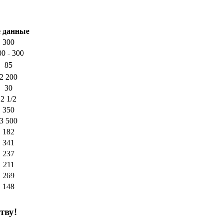
е данные
300
00 - 300
85
2 200
30
2 1/2
350
3 500
182
341
237
211
269
148
тву!