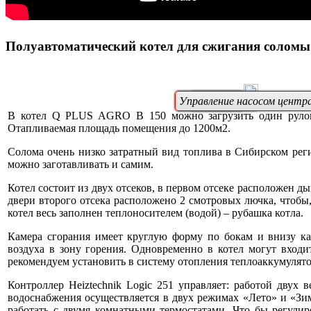
Полуавтоматический котел для сжигания соломы 
Вентилятор
Управление насосом центр
Вентилятор
В котел Q PLUS AGRO В 150 можно загрузить один рулон
Отапливаемая площадь помещения до 1200м2.
Солома очень низко затратный вид топлива в Сибирском реги
можно заготавливать и самим.
Котел состоит из двух отсеков, в первом отсеке расположен 
двери второго отсека расположено 2 смотровых лючка, чтобы,
котел весь заполнен теплоносителем (водой) – рубашка котла.
Камера сгорания имеет круглую форму по бокам и внизу ка
воздуха в зону горения. Одновременно в котел могут входи
рекомендуем установить в систему отопления теплоаккумулято
Контроллер Heiztechnik Logic 251 управляет: работой двух
водоснабжения осуществляется в двух режимах «Лето» и «Зим
работать с двумя комнатными термостатами. Что бы регулир