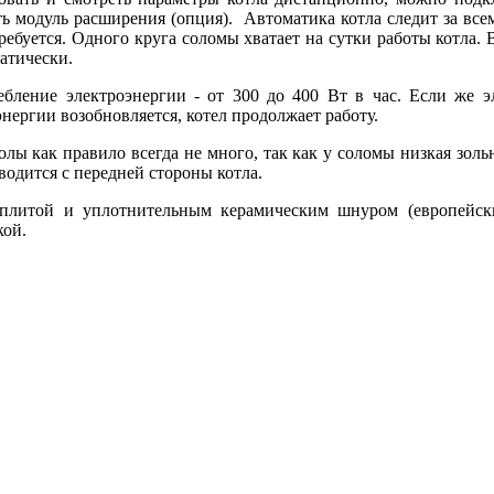
ь модуль расширения (опция). Автоматика котла следит за все
ебуется. Одного круга соломы хватает на сутки работы котла. В
атически.
ебление электроэнергии - от 300 до 400 Вт в час. Если же 
энергии возобновляется, котел продолжает работу.
олы как правило всегда не много, так как у соломы низкая золь
водится с передней стороны котла.
 плитой и уплотнительным керамическим шнуром (европейск
кой.