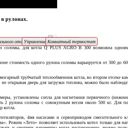
в рулонах.
ального отопления (ЦО)
Управление насосом буфера
Комнатный термостат
 соломы, для котла Q PLUS AGRO В 300 возможна одновмен
оне стоимость одного рулона соломы варьируется от 300 до 60
дымогарный трубчатый теплообменник котла, во втором отсеке ка
 не открывая дверь для загрузки топлива, можно было наблюда
меры, установлены сопла для нагнетания первичного (нижние 
ть 2 рулона соломы с совокупным весом около 500 кг. Для п
р котла.
 вентиляторов, 4мя насосами и сервоприводом смесительного к
а». Режим «Лето» позволяет использовать котел только для на
овать и смотреть параметры котла дистанционно, можно подк