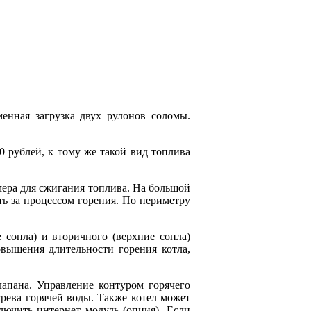
ная загрузка двух рулонов соломы.
0 рублей, к тому же такой вид топлива
мера для сжигания топлива. На большой
ть за процессом горения. По периметру
сопла) и вторичного (верхние сопла)
овышения длительности горения котла,
лапана. Управление контуром горячего
грева горячей воды. Также котел может
лючить интернет модуль (опция). Если